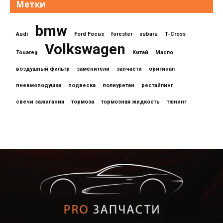
Метки
bmw
Audi
Ford Focus
forester
subaru
T-Cross
Volkswagen
Touareg
Китай
Масло
воздушный фильтр
заменители
запчасти
оригинал
пневмоподушка
подвеска
полиуретан
рестайлинг
свечи зажигания
тормоза
тормозная жидкость
тюнинг