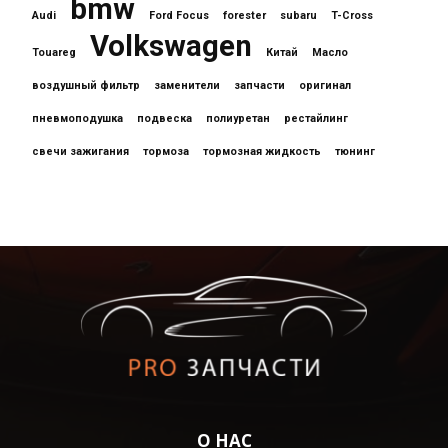
bmw
Audi
Ford Focus
forester
subaru
T-Cross
Volkswagen
Touareg
Китай
Масло
воздушный фильтр
заменители
запчасти
оригинал
пневмоподушка
подвеска
полиуретан
рестайлинг
свечи зажигания
тормоза
тормозная жидкость
тюнинг
О НАС