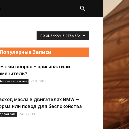
н
ПО ОЦЕНКАМ В ОТЗЫВАХ
Популярные Записи
ечный вопрос – оригинал или
аменитель?
29.03.2018
бзоры запчастей
асход масла в двигателях BMW —
орма или повод для беспокойства
24.07.2018
делай сам