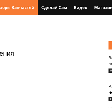
зоры Запчастей
Сделай Сам
Видео
Магази
жения
В
з
О
Р
н
С