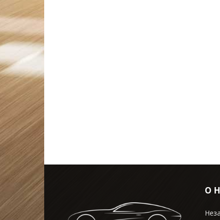
О 
Нез