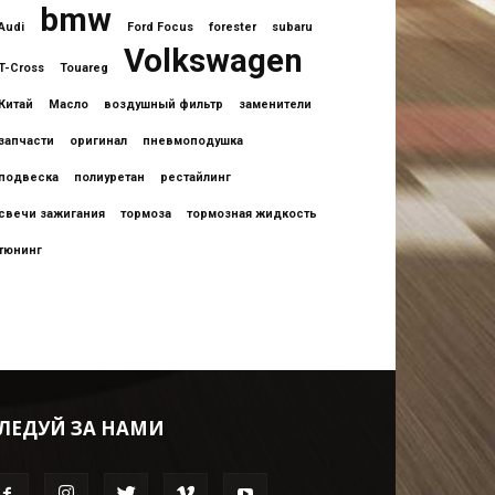
bmw
Audi
Ford Focus
forester
subaru
Volkswagen
T-Cross
Touareg
Китай
Масло
воздушный фильтр
заменители
запчасти
оригинал
пневмоподушка
подвеска
полиуретан
рестайлинг
свечи зажигания
тормоза
тормозная жидкость
тюнинг
ЛЕДУЙ ЗА НАМИ