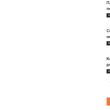
П
п
О
С
н
Н
К
р
О