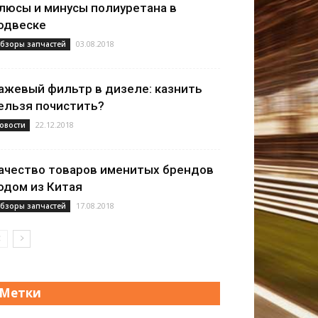
люсы и минусы полиуретана в
одвеске
03.08.2018
бзоры запчастей
ажевый фильтр в дизеле: казнить
ельзя почистить?
22.12.2018
овости
ачество товаров именитых брендов
одом из Китая
17.08.2018
бзоры запчастей
Метки