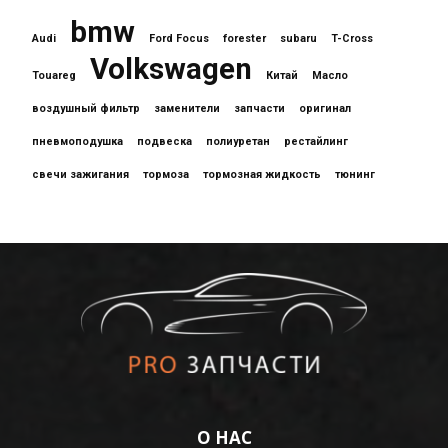
bmw
Audi
Ford Focus
forester
subaru
T-Cross
Volkswagen
Touareg
Китай
Масло
воздушный фильтр
заменители
запчасти
оригинал
пневмоподушка
подвеска
полиуретан
рестайлинг
свечи зажигания
тормоза
тормозная жидкость
тюнинг
О НАС